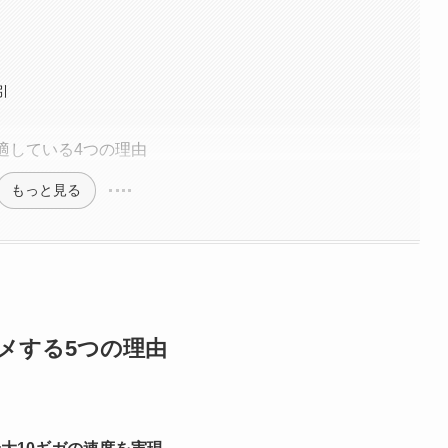
引
に適している4つの理由
もっと見る
スメする5つの理由