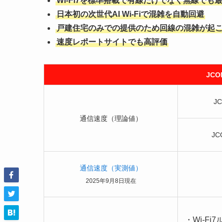
Wi-Fi7を標準搭載で有線だけでなく無線でも
日本初の次世代AI Wi-Fiで混雑を自動回避
戸建住宅のみでの提供のため回線の混雑が起
速度レポートサイトでも高評価
JC
J
通信速度（理論値）
JC
通信速度（実測値）
2025年9月8日現在
・Wi-F