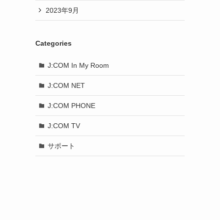
2023年9月
Categories
J:COM In My Room
J:COM NET
J:COM PHONE
J:COM TV
サポート