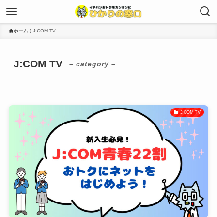
ホーム
J:COM TV
J:COM TV
– category –
J:COM TV