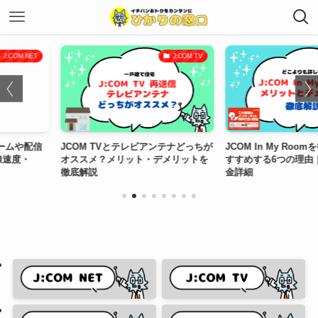
J:COM TV
J:COM TV
 TVとテレビアンテナどっちが
JCOM In My Roomを徹底解説！お
【2
メ？メリット・デメリットを
すすめする6つの理由｜検索方法・料
オス
説
金詳細
説！