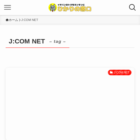
ホーム
J:COM NET
J:COM NET
– tag –
J:COM NET